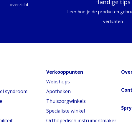
Handige tips
overzicht
Leer hoe je de producten gebrui
verlichten
Verkooppunten
Over
Webshops
Con
nel syndroom
Apotheken
e
Thuiszorgwinkels
Spry
Specialiste winkel
liteit
Orthopedisch instrumentmaker