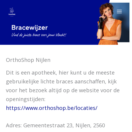
Ga
naar
de
inhoud
OrthoShop Nijlen
Dit is een apotheek, hier kunt u de meeste
gebruikelijke lichte braces aanschaffen, kijk
voor het bezoek altijd op de website voor de
openingstijden:
https://www.orthoshop.be/locaties/
Adres: Gemeentestraat 23, Nijlen, 2560