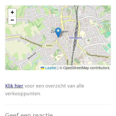
+
−
Leaflet
|
© OpenStreetMap contributors
Klik hier
voor een overzicht van alle
verkooppunten.
Geef een reactie