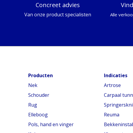
Concreet advies
Vin
Van onze product specialisten
Alle verkoo
Producten
Indicaties
Nek
Artrose
Schouder
Carpaal tun
Rug
Springerskni
Elleboog
Reuma
Pols, hand en vinger
Bekkeninstabi