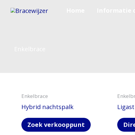
Ga
Home
Informatie 
naar
de
inhoud
Enkelbrace
Enkelbrace
Enkelb
Hybrid nachtspalk
Ligast
Zoek verkooppunt
Dir