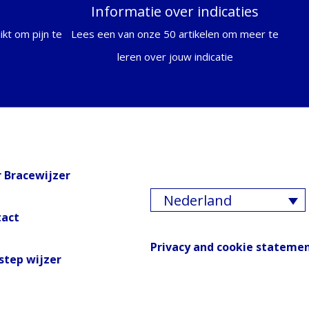
Informatie over indicaties
kt om pijn te
Lees een van onze 50 artikelen om meer te
leren over jouw indicatie
 Bracewijzer
Nederland
tact
Privacy and cookie stateme
step wijzer