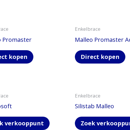
race
Enkelbrace
o Promaster
Malleo Promaster Ac
ect kopen
Direct kopen
race
Enkelbrace
osoft
Silistab Malleo
k verkooppunt
Zoek verkooppu