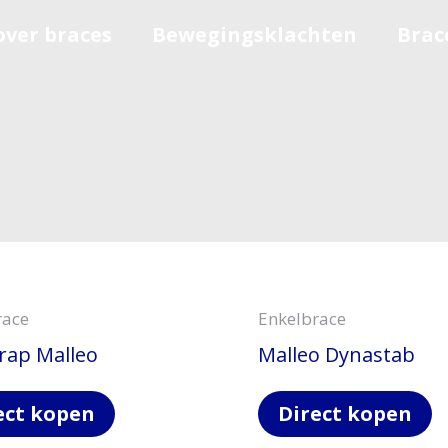
over braces
Bewegingsklachten
Brac
race
Enkelbrace
rap Malleo
Malleo Dynastab
ect kopen
Direct kopen