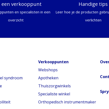
d een verkooppunt
Handige tips
ppunten en specialisten in een
Leer hoe je de producten gebrui
overzicht
verlichten
Verkooppunten
Over
Webshops
Con
nel syndroom
Apotheken
e
Thuiszorgwinkels
Spry
Specialiste winkel
liteit
Orthopedisch instrumentmaker