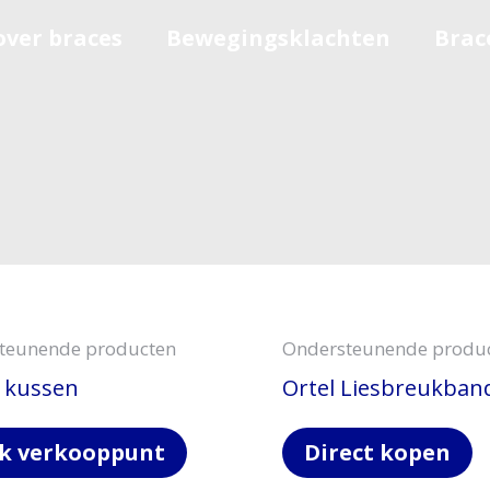
over braces
Bewegingsklachten
Brac
teunende producten
Ondersteunende produ
+ kussen
Ortel Liesbreukban
k verkooppunt
Direct kopen