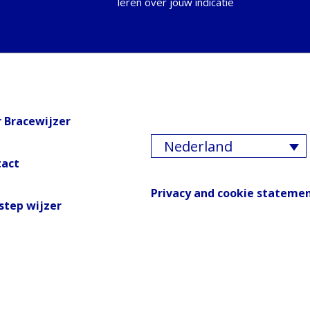
leren over jouw indicatie
 Bracewijzer
Nederland
tact
Privacy and cookie stateme
step wijzer