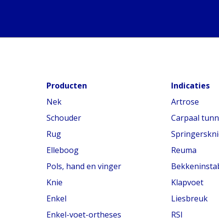
Producten
Indicaties
Nek
Artrose
Schouder
Carpaal tun
Rug
Springerskni
Elleboog
Reuma
Pols, hand en vinger
Bekkeninstabi
Knie
Klapvoet
Enkel
Liesbreuk
Enkel-voet-ortheses
RSI