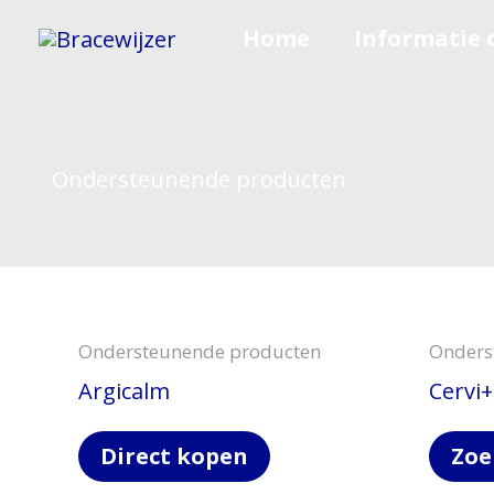
Ga
Home
Informatie 
naar
de
inhoud
Ondersteunende producten
Ondersteunende producten
Onders
Argicalm
Cervi
Direct kopen
Zoe