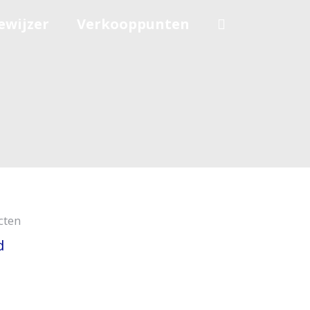
ewijzer
Verkooppunten
cten
d