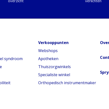
overzicht
verlichten
Verkooppunten
Over
Webshops
Con
nel syndroom
Apotheken
e
Thuiszorgwinkels
Spry
Specialiste winkel
liteit
Orthopedisch instrumentmaker