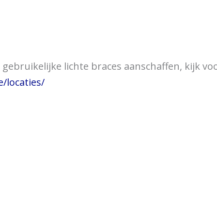
over braces
Bewegingsklachten
Brac
gebruikelijke lichte braces aanschaffen, kijk vo
/locaties/