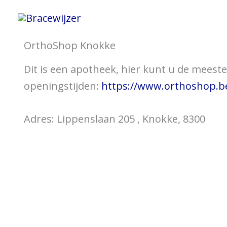
Ga
Home
Informatie 
naar
de
OrthoShop Knokke
inhoud
Dit is een apotheek, hier kunt u de meeste 
openingstijden:
https://www.orthoshop.be
Adres: Lippenslaan 205 , Knokke, 8300