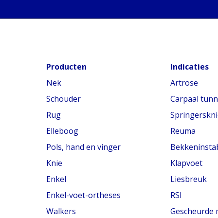
Producten
Indicaties
Nek
Artrose
Schouder
Carpaal tun
Rug
Springerskni
Elleboog
Reuma
Pols, hand en vinger
Bekkeninstabi
Knie
Klapvoet
Enkel
Liesbreuk
Enkel-voet-ortheses
RSI
Walkers
Gescheurde 