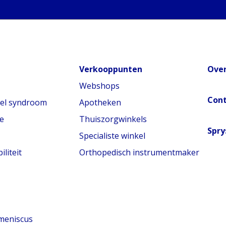
Verkooppunten
Over
Webshops
Con
nel syndroom
Apotheken
e
Thuiszorgwinkels
Spry
Specialiste winkel
liteit
Orthopedisch instrumentmaker
meniscus