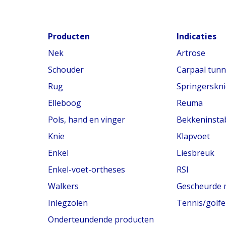
Producten
Indicaties
Nek
Artrose
Schouder
Carpaal tun
Rug
Springerskni
Elleboog
Reuma
Pols, hand en vinger
Bekkeninstabi
Knie
Klapvoet
Enkel
Liesbreuk
Enkel-voet-ortheses
RSI
Walkers
Gescheurde 
Inlegzolen
Tennis/golfe
Onderteundende producten