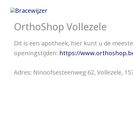
Ga
Home
Informatie 
naar
OrthoShop Vollezele
de
inhoud
Dit is een apotheek, hier kunt u de meeste 
openingstijden:
https://www.orthoshop.be
Adres: Ninoofsesteenweg 62, Vollezele, 15