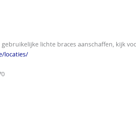
over braces
Bewegingsklachten
Brac
gebruikelijke lichte braces aanschaffen, kijk vo
/locaties/
70