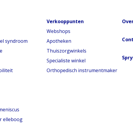
Verkooppunten
Over
Webshops
Con
nel syndroom
Apotheken
e
Thuiszorgwinkels
Spry
Specialiste winkel
liteit
Orthopedisch instrumentmaker
meniscus
r elleboog