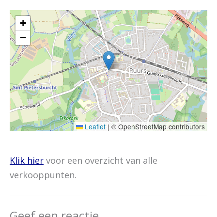
+
−
Leaflet
|
© OpenStreetMap contributors
Klik hier
voor een overzicht van alle
verkooppunten.
Geef een reactie