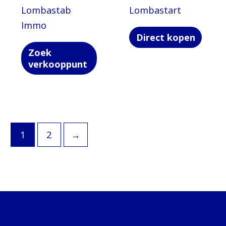
Lombastab
Lombastart
Immo
Direct kopen
Zoek
verkooppunt
1
2
→