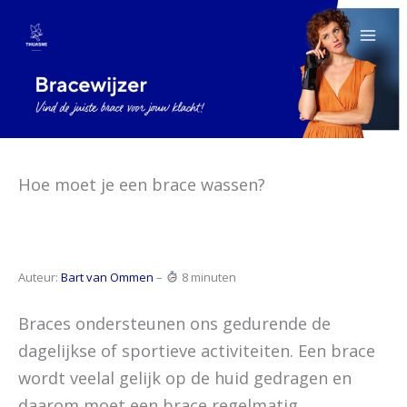
Ga
naar
de
inhoud
Hoe moet je een brace wassen?
Auteur:
Bart van Ommen
–
8 minuten
Braces ondersteunen ons gedurende de
dagelijkse of sportieve activiteiten. Een brace
wordt veelal gelijk op de huid gedragen en
daarom moet een brace regelmatig