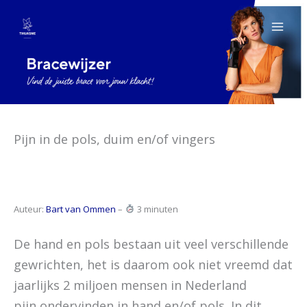
Ga
naar
de
inhoud
Pijn in de pols, duim en/of vingers
Auteur:
Bart van Ommen
–
3 minuten
De hand en pols bestaan uit veel verschillende
gewrichten, het is daarom ook niet vreemd dat
jaarlijks 2 miljoen mensen in Nederland
pijn ondervinden in hand en/of pols. In dit