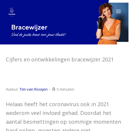
Ga
naar
de
inhoud
Cijfers en ontwikkelingen bracewijzer 2021
Auteur:
Tim van Rooijen
–
5 minuten
Helaas heeft het coronavirus ook in 2021
wederom veel invloed gehad. Doordat het
aantal besmettingen op sommige momenten
hard opliep, moesten andere niet