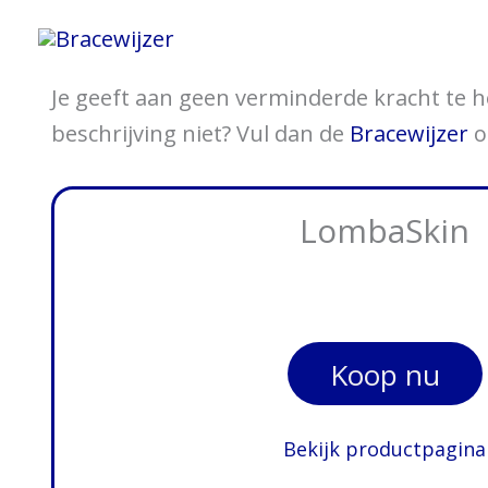
Ga
Home
Informatie 
naar
de
Je geeft aan geen verminderde kracht te h
inhoud
beschrijving niet? Vul dan de
Bracewijzer
o
LombaSkin
Koop nu
Bekijk productpagina