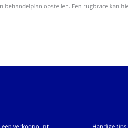
en behandelplan opstellen. Een rugbrace kan h
d een verkooppunt
Handige tips