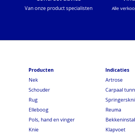
Van onze product specialisten
Alle verkoo
Producten
Indicaties
Nek
Artrose
Schouder
Carpaal tun
Rug
Springerskni
Elleboog
Reuma
Pols, hand en vinger
Bekkeninstabi
Knie
Klapvoet