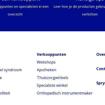
ppunten en specialisten in een
Leer hoe je de producten gebrui
overzicht
verlichten
Verkooppunten
Over
Webshops
Con
nel syndroom
Apotheken
e
Thuiszorgwinkels
Spry
Specialiste winkel
liteit
Orthopedisch instrumentmaker