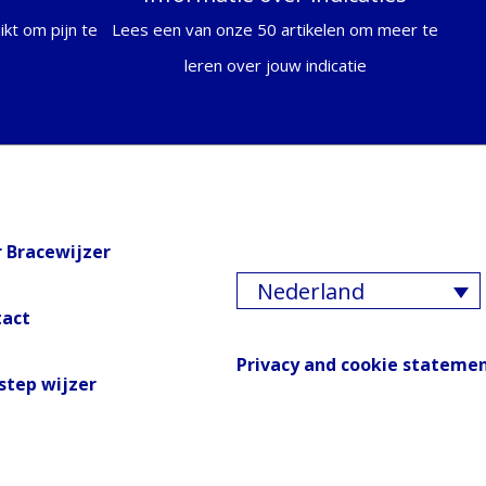
kt om pijn te
Lees een van onze 50 artikelen om meer te
leren over jouw indicatie
 Bracewijzer
Nederland
tact
Privacy and cookie stateme
step wijzer