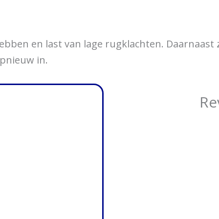
over braces
Bewegingsklachten
Brac
ebben en last van lage rugklachten. Daarnaast z
pnieuw in.
Re