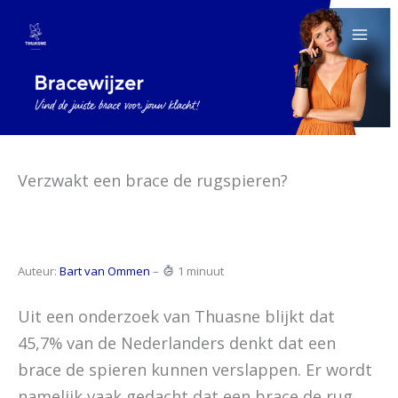
Ga
naar
de
inhoud
Verzwakt een brace de rugspieren?
Auteur:
Bart van Ommen
–
1 minuut
Uit een onderzoek van Thuasne blijkt dat
45,7% van de Nederlanders denkt dat een
brace de spieren kunnen verslappen. Er wordt
namelijk vaak gedacht dat een brace de rug