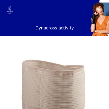
Ga
naar
de
inhoud
Dynacross activity