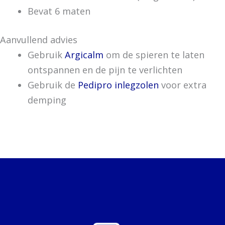
Bevat 6 maten
Aanvullend advies
Gebruik
Argicalm
om de spieren te laten
ontspannen en de pijn te verlichten
Gebruik de
Pedipro inlegzolen
voor extra
demping