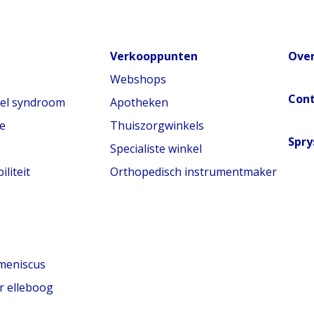
Verkooppunten
Over
Webshops
Con
nel syndroom
Apotheken
e
Thuiszorgwinkels
Spry
Specialiste winkel
liteit
Orthopedisch instrumentmaker
meniscus
r elleboog