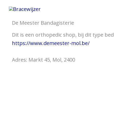
Ga
Home
Informatie 
naar
de
De Meester Bandagisterie
inhoud
Dit is een orthopedic shop, bij dit type be
https://www.demeester-mol.be/
Adres: Markt 45, Mol, 2400