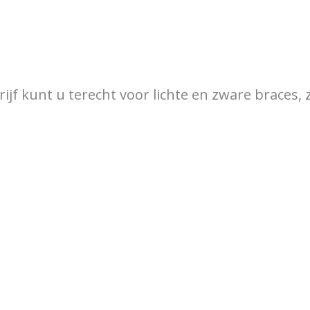
over braces
Bewegingsklachten
Brac
drijf kunt u terecht voor lichte en zware braces,