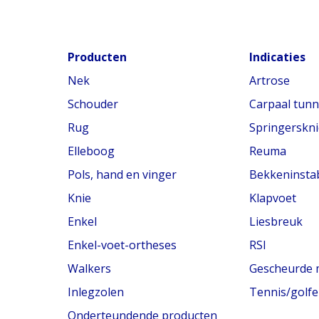
Producten
Indicaties
Nek
Artrose
Schouder
Carpaal tun
Rug
Springerskni
Elleboog
Reuma
Pols, hand en vinger
Bekkeninstabi
Knie
Klapvoet
Enkel
Liesbreuk
Enkel-voet-ortheses
RSI
Walkers
Gescheurde 
Inlegzolen
Tennis/golfe
Onderteundende producten