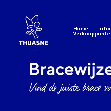
Ga
naar
de
inhoud
Home
Info
Verkooppunte