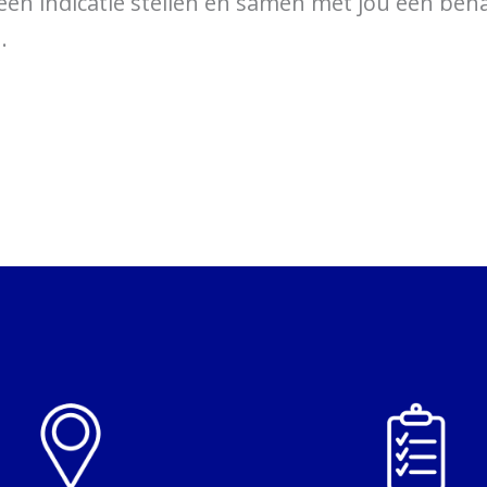
 een indicatie stellen en samen met jou een be
.