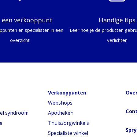
d een verkooppunt
Handige tips
ppunten en specialisten in een
Leer hoe je de producten gebrui
overzicht
verlichten
Verkooppunten
Over
Webshops
Con
nel syndroom
Apotheken
e
Thuiszorgwinkels
Spry
Specialiste winkel