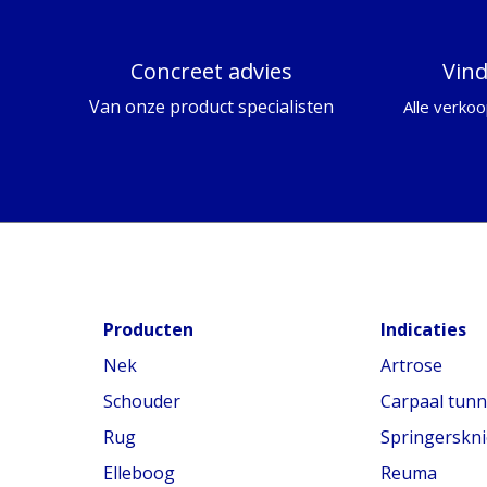
Concreet advies
Vin
Van onze product specialisten
Alle verkoo
Producten
Indicaties
Nek
Artrose
Schouder
Carpaal tun
Rug
Springerskni
Elleboog
Reuma