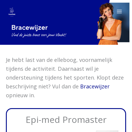
Ga
naar
de
inhoud
Je hebt last van de elleboog, voornamelijk
tijdens de activiteit. Daarnaast wil je
ondersteuning tijdens het sporten. Klopt deze
beschrijving niet? Vul dan de
Bracewijzer
opnieuw in.
Epi-med Promaster