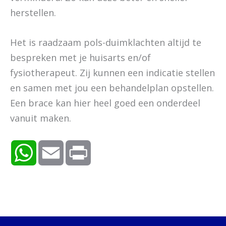
herstellen.
Het is raadzaam pols-duimklachten altijd te
bespreken met je huisarts en/of
fysiotherapeut. Zij kunnen een indicatie stellen
en samen met jou een behandelplan opstellen.
Een brace kan hier heel goed een onderdeel
vanuit maken.
W
E
P
h
m
r
a
a
i
t
i
n
s
l
t
A
p
p