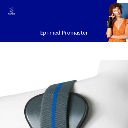
Ga
naar
de
inhoud
Epi-med Promaster