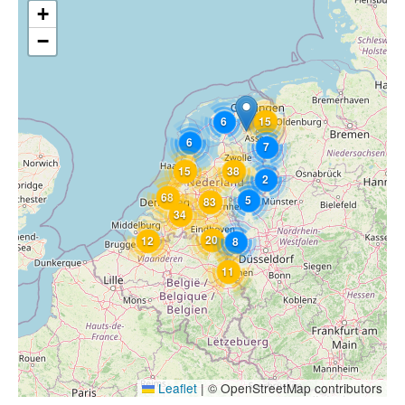
+
−
6
15
6
7
15
38
2
68
5
83
34
20
12
8
11
Leaflet
|
© OpenStreetMap contributors