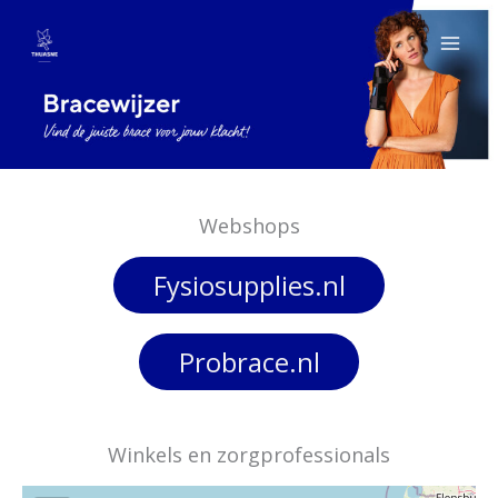
Ga
naar
de
inhoud
Webshops
Fysiosupplies.nl
Probrace.nl
Winkels en zorgprofessionals