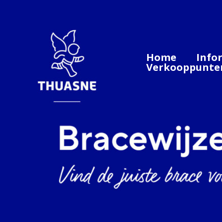
Ga
naar
de
inhoud
Home
Info
Verkooppunte