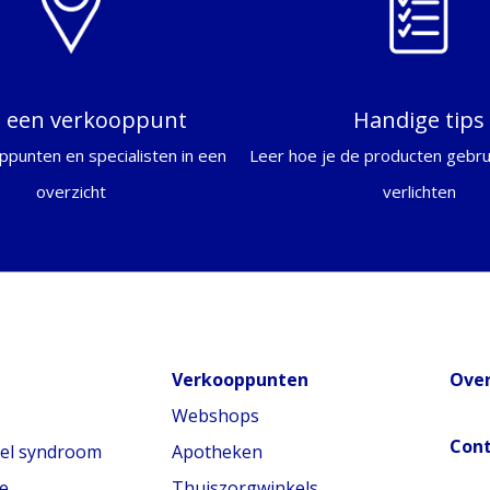
d een verkooppunt
Handige tips
ppunten en specialisten in een
Leer hoe je de producten gebrui
overzicht
verlichten
Verkooppunten
Over
Webshops
Con
nel syndroom
Apotheken
e
Thuiszorgwinkels