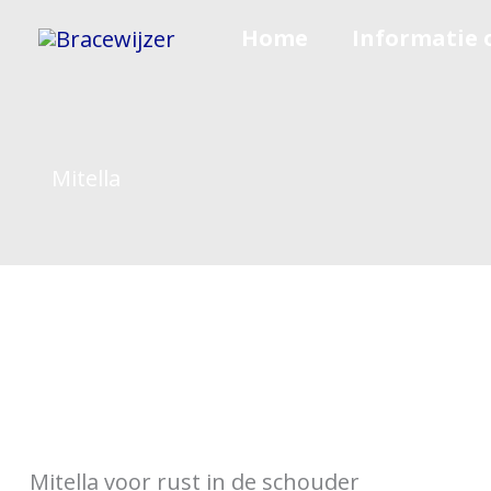
Ga
Home
Informatie 
naar
de
inhoud
Mitella
Mitella voor rust in de schouder