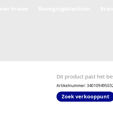
over braces
Bewegingsklachten
Brac
Dit product past het be
Artikelnummer:
34010949503
Zoek verkooppunt