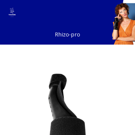
Ga
naar
de
inhoud
Rhizo-pro