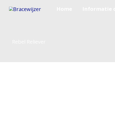
Ga
Home
Informatie 
naar
de
inhoud
Rebel Reliever