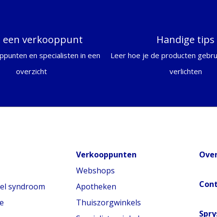
d een verkooppunt
Handige tips
ppunten en specialisten in een
Leer hoe je de producten gebrui
overzicht
verlichten
Verkooppunten
Over
Webshops
Con
nel syndroom
Apotheken
e
Thuiszorgwinkels
Spry