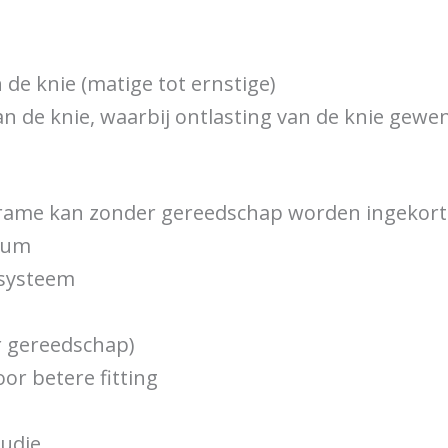
de knie (matige tot ernstige)
de knie, waarbij ontlasting van de knie gewen
frame kan zonder gereedschap worden ingekort o
num
ssysteem
r gereedschap)
or betere fitting
tudie