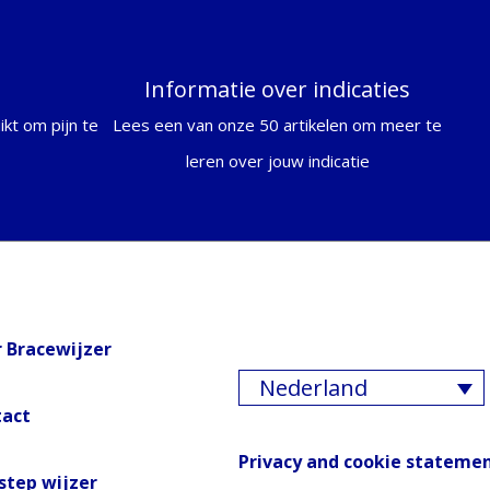
Informatie over indicaties
kt om pijn te
Lees een van onze 50 artikelen om meer te
leren over jouw indicatie
 Bracewijzer
Nederland
tact
Privacy and cookie stateme
step wijzer