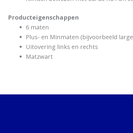
Producteigenschappen
6 maten
Plus- en Minmaten (bijvoorbeeld la
Uitovering links en rechts
Matzwart