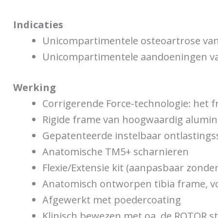
Indicaties
Unicompartimentele osteoartrose van 
Unicompartimentele aandoeningen van 
Werking
Corrigerende Force-technologie: het 
Rigide frame van hoogwaardig alumi
Gepatenteerde instelbaar ontlasting
Anatomische TM5+ scharnieren
Flexie/Extensie kit (aanpasbaar zonde
Anatomisch ontworpen tibia frame, vo
Afgewerkt met poedercoating
Klinisch bewezen met oa. de ROTOR s