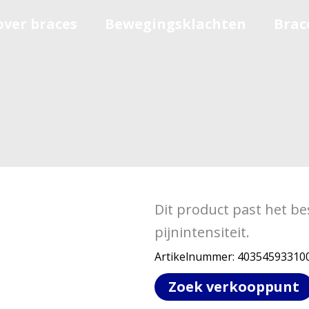
over braces
Bewegingsklachten
Brac
Dit product past het be
pijnintensiteit.
Artikelnummer:
40354593310
Zoek verkooppunt