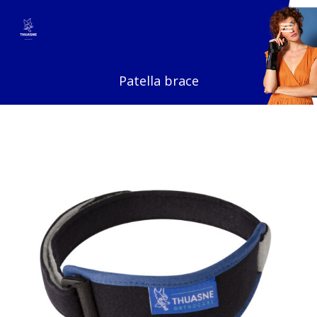
Ga
naar
de
inhoud
Patella brace