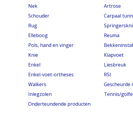
Nek
Artrose
Schouder
Carpaal tun
Rug
Springerskni
Elleboog
Reuma
Pols, hand en vinger
Bekkeninstabi
Knie
Klapvoet
Enkel
Liesbreuk
Enkel-voet-ortheses
RSI
Walkers
Gescheurde 
Inlegzolen
Tennis/golfe
Onderteundende producten