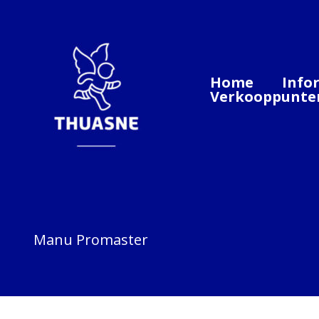
Ga
naar
de
inhoud
Home
Info
Verkooppunte
Manu Promaster