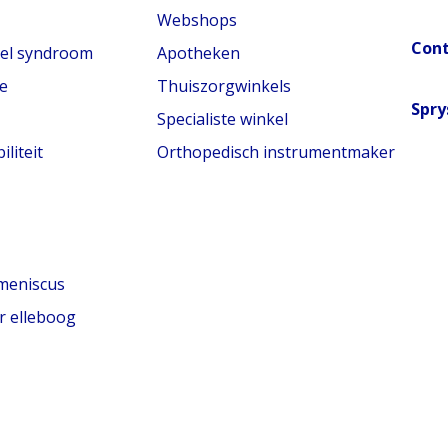
Webshops
Con
nel syndroom
Apotheken
e
Thuiszorgwinkels
Spry
Specialiste winkel
liteit
Orthopedisch instrumentmaker
meniscus
r elleboog