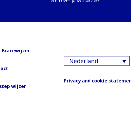
leren over jouw indicatie
 Bracewijzer
Nederland
tact
Privacy and cookie stateme
step wijzer