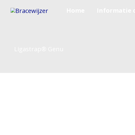
Ga
Home
Informatie 
naar
de
inhoud
Ligastrap® Genu