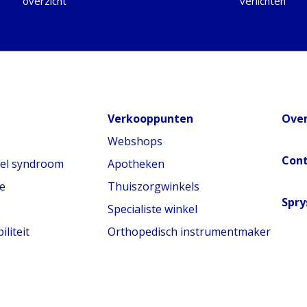
overzicht
verlichten
Verkooppunten
Over
Webshops
Con
nel syndroom
Apotheken
e
Thuiszorgwinkels
Spry
Specialiste winkel
liteit
Orthopedisch instrumentmaker