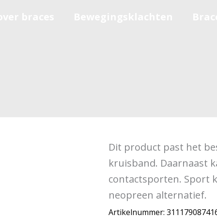
over braces
Bewegingsklachten
Brac
Dit product past het bes
kruisband. Daarnaast k
contactsporten. Sport 
neopreen alternatief.
Artikelnummer:
31117908741