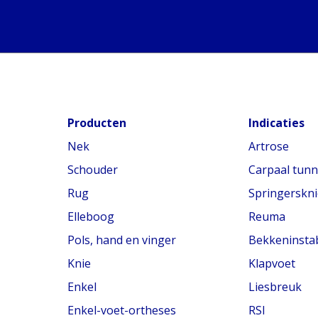
Producten
Indicaties
Nek
Artrose
Schouder
Carpaal tun
Rug
Springerskni
Elleboog
Reuma
Pols, hand en vinger
Bekkeninstabi
Knie
Klapvoet
Enkel
Liesbreuk
Enkel-voet-ortheses
RSI