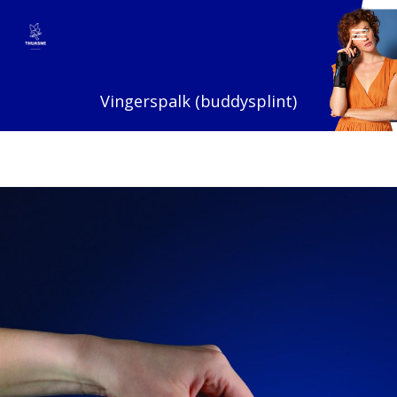
Ga
naar
de
inhoud
Vingerspalk (buddysplint)