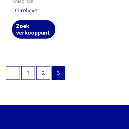
Kniebrace
Unireliever
Zoek
verkooppunt
←
1
2
3