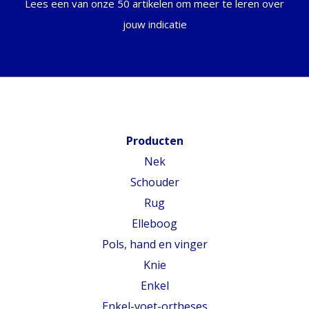
Lees een van onze 50 artikelen om meer te leren over
jouw indicatie
Producten
Nek
Schouder
Rug
Elleboog
Pols, hand en vinger
Knie
Enkel
Enkel-voet-ortheses