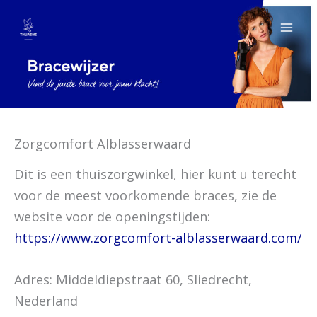
Ga
naar
de
inhoud
Zorgcomfort Alblasserwaard
Dit is een thuiszorgwinkel, hier kunt u terecht
voor de meest voorkomende braces, zie de
website voor de openingstijden:
https://www.zorgcomfort-alblasserwaard.com/
Adres: Middeldiepstraat 60, Sliedrecht,
Nederland