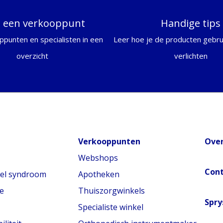
d een verkooppunt
Handige tips
ppunten en specialisten in een
Leer hoe je de producten gebrui
overzicht
verlichten
Verkooppunten
Over
Webshops
Con
nel syndroom
Apotheken
e
Thuiszorgwinkels
Spry
Specialiste winkel