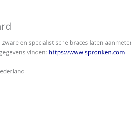
over braces
Bewegingsklachten
Brac
ard
 u zware en specialistische braces laten aanmet
tgegevens vinden:
https://www.spronken.com
 Nederland