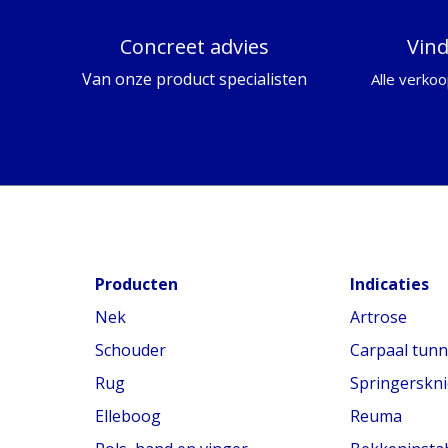
Concreet advies
Vin
Van onze product specialisten
Alle verkoo
Producten
Indicaties
Nek
Artrose
Schouder
Carpaal tun
Rug
Springerskni
Elleboog
Reuma