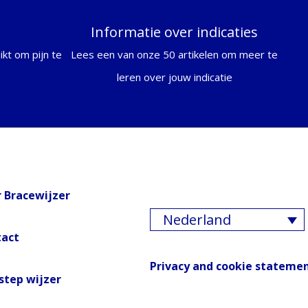
Informatie over indicaties
kt om pijn te
Lees een van onze 50 artikelen om meer te
leren over jouw indicatie
 Bracewijzer
Nederland
tact
Privacy and cookie stateme
step wijzer