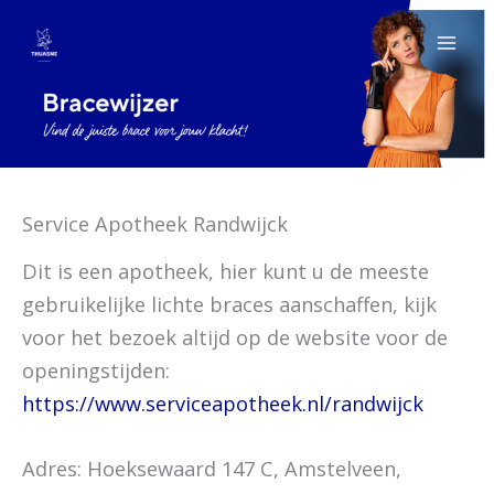
Ga
naar
de
inhoud
Service Apotheek Randwijck
Dit is een apotheek, hier kunt u de meeste
gebruikelijke lichte braces aanschaffen, kijk
voor het bezoek altijd op de website voor de
openingstijden:
https://www.serviceapotheek.nl/randwijck
Adres: Hoeksewaard 147 C, Amstelveen,