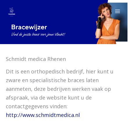
Ga
naar
de
inhoud
Schmidt medica Rhenen
Dit is een orthopedisch bedrijf, hier kunt u
zware en specialistische braces laten
aanmeten, deze bedrijven werken vaak op
afspraak, via de website kunt u de
contactgegevens vinden:
http://www.schmidtmedica.nl