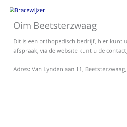
Ga
Home
Informatie 
naar
Oim Beetsterzwaag
de
inhoud
Dit is een orthopedisch bedrijf, hier kunt
afspraak, via de website kunt u de contac
Adres: Van Lyndenlaan 11, Beetsterzwaag