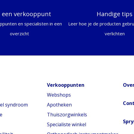
d een verkooppunt
Handige tips
ppunten en specialisten in een
Leer hoe je de producten gebrui
overzicht
verlichten
Verkooppunten
Over
Webshops
Con
nel syndroom
Apotheken
e
Thuiszorgwinkels
Spry
Specialiste winkel