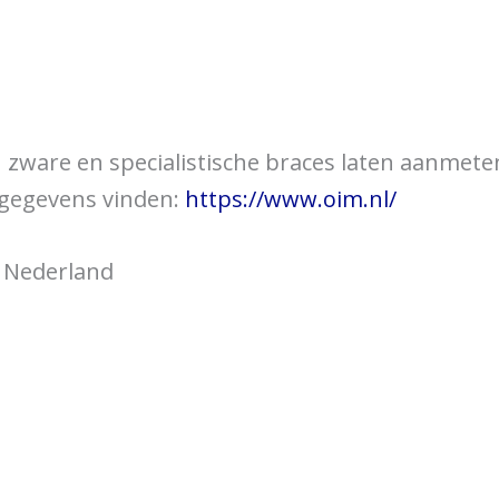
over braces
Bewegingsklachten
Brac
 u zware en specialistische braces laten aanmet
tgegevens vinden:
https://www.oim.nl/
, Nederland