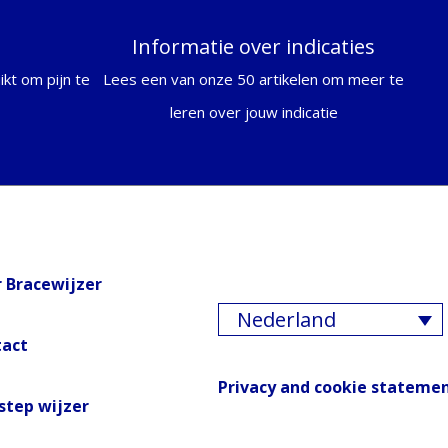
Informatie over indicaties
kt om pijn te
Lees een van onze 50 artikelen om meer te
leren over jouw indicatie
 Bracewijzer
Nederland
tact
Privacy and cookie stateme
step wijzer