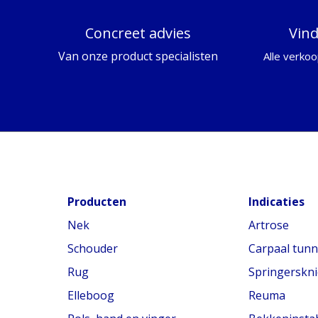
Concreet advies
Vin
Van onze product specialisten
Alle verkoo
Producten
Indicaties
Nek
Artrose
Schouder
Carpaal tun
Rug
Springerskni
Elleboog
Reuma