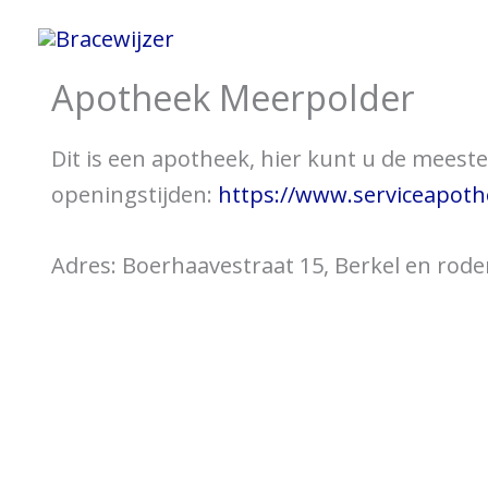
Ga
Home
Informatie 
naar
Apotheek Meerpolder
de
inhoud
Dit is een apotheek, hier kunt u de meeste 
openingstijden:
https://www.serviceapoth
Adres: Boerhaavestraat 15, Berkel en rode