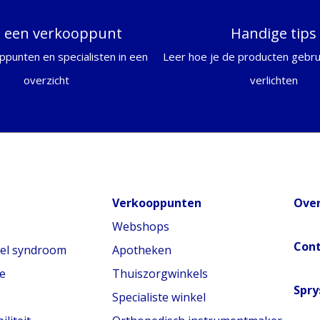
d een verkooppunt
Handige tips
ppunten en specialisten in een
Leer hoe je de producten gebrui
overzicht
verlichten
Verkooppunten
Over
Webshops
Con
nel syndroom
Apotheken
e
Thuiszorgwinkels
Spry
Specialiste winkel