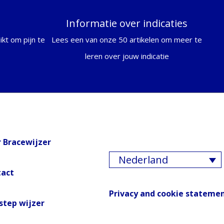
Informatie over indicaties
kt om pijn te
Lees een van onze 50 artikelen om meer te
leren over jouw indicatie
 Bracewijzer
Nederland
tact
Privacy and cookie stateme
step wijzer