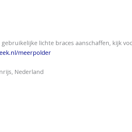
over braces
Bewegingsklachten
Brac
gebruikelijke lichte braces aanschaffen, kijk vo
eek.nl/meerpolder
nrijs, Nederland