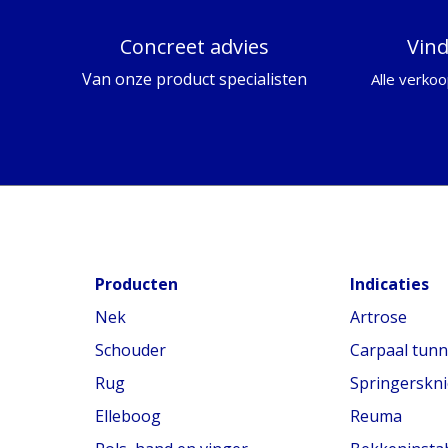
Concreet advies
Vin
Van onze product specialisten
Alle verkoo
Producten
Indicaties
Nek
Artrose
Schouder
Carpaal tun
Rug
Springerskni
Elleboog
Reuma